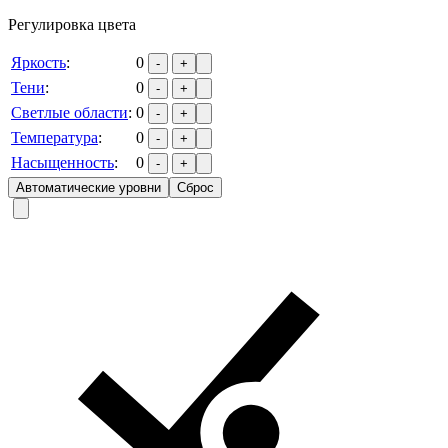
Регулировка цвета
Яркость
:
0
-
+
Тени
:
0
-
+
Светлые области
:
0
-
+
Температура
:
0
-
+
Насыщенность
:
0
-
+
Автоматические уровни
Сброс