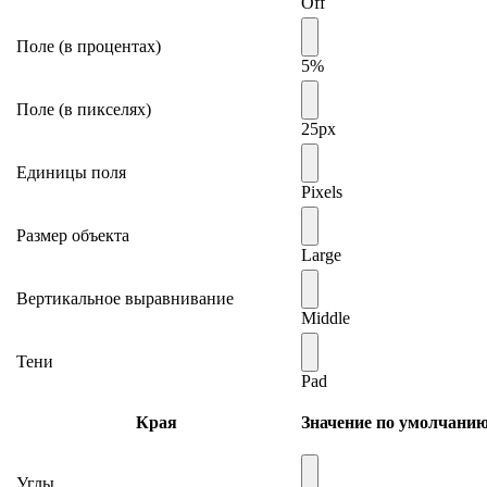
Off
Поле (в процентах)
5%
Поле (в пикселях)
25px
Единицы поля
Pixels
Размер объекта
Large
Вертикальное выравнивание
Middle
Тени
Pad
Края
Значение по умолчани
Углы