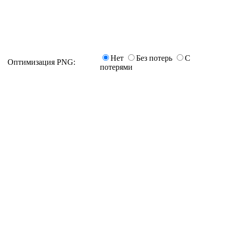
Нет
Без потерь
С
Оптимизация PNG:
потерями