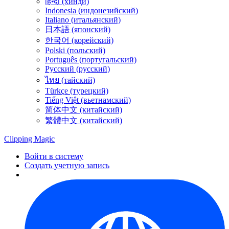
हिन्दी (хинди)
Indonesia (индонезийский)
Italiano (итальянский)
日本語 (японский)
한국어 (корейский)
Polski (польский)
Português (португальский)
Русский (русский)
ไทย (тайский)
Türkçe (турецкий)
Tiếng Việt (вьетнамский)
简体中文 (китайский)
繁體中文 (китайский)
Clipping
Magic
Войти в систему
Создать учетную запись