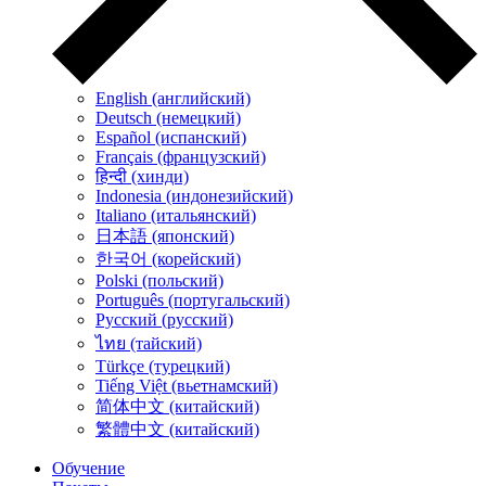
English (английский)
Deutsch (немецкий)
Español (испанский)
Français (французский)
हिन्दी (хинди)
Indonesia (индонезийский)
Italiano (итальянский)
日本語 (японский)
한국어 (корейский)
Polski (польский)
Português (португальский)
Русский (русский)
ไทย (тайский)
Türkçe (турецкий)
Tiếng Việt (вьетнамский)
简体中文 (китайский)
繁體中文 (китайский)
Обучение