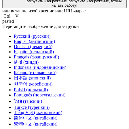
Загрузить изображение
Загрузите изображение, чтобы
начать работу!
или вставьте изображение или
URL-адрес
Ctrl
+
V
pasted
Перетащите изображение для загрузки
Русский (русский)
English (английский)
Deutsch (немецкий)
Español (испанский)
Français (французский)
हिन्दी (хинди)
Indonesia (индонезийский)
Italiano (итальянский)
日本語 (японский)
한국어 (корейский)
Polski (польский)
Português (португальский)
ไทย (тайский)
Türkçe (турецкий)
Tiếng Việt (вьетнамский)
简体中文 (китайский)
繁體中文 (китайский)