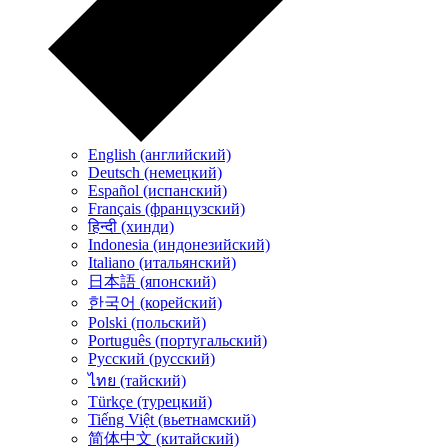
English (английский)
Deutsch (немецкий)
Español (испанский)
Français (французский)
हिन्दी (хинди)
Indonesia (индонезийский)
Italiano (итальянский)
日本語 (японский)
한국어 (корейский)
Polski (польский)
Português (португальский)
Русский (русский)
ไทย (тайский)
Türkçe (турецкий)
Tiếng Việt (вьетнамский)
简体中文 (китайский)