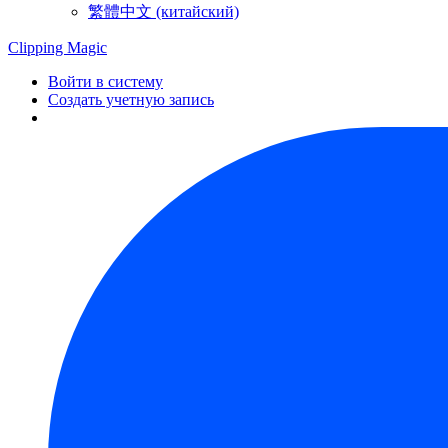
繁體中文 (китайский)
Clipping
Magic
Войти в систему
Создать учетную запись