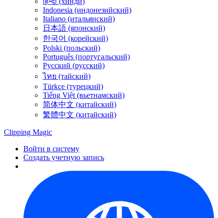
हिन्दी (хинди)
Indonesia (индонезийский)
Italiano (итальянский)
日本語 (японский)
한국어 (корейский)
Polski (польский)
Português (португальский)
Русский (русский)
ไทย (тайский)
Türkçe (турецкий)
Tiếng Việt (вьетнамский)
简体中文 (китайский)
繁體中文 (китайский)
Clipping
Magic
Войти в систему
Создать учетную запись