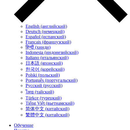
English (английский)
Deutsch (немецкий)
Español (испанский)
Français (французский)
हिन्दी (хинди)
Indonesia (индонезийский)
Italiano (итальянский)
日本語 (японский)
한국어 (корейский)
Polski (польский)
Português (португальский)
Русский (русский)
ไทย (тайский)
Türkçe (турецкий)
Tiếng Việt (вьетнамский)
简体中文 (китайский)
繁體中文 (китайский)
Обучение