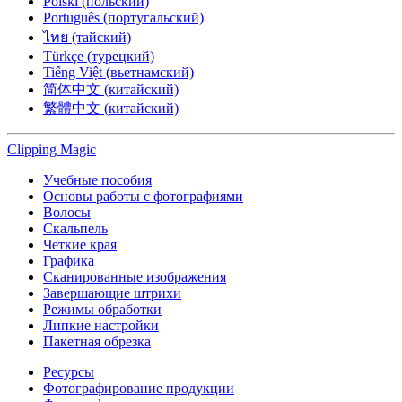
Polski (польский)
Português (португальский)
ไทย (тайский)
Türkçe (турецкий)
Tiếng Việt (вьетнамский)
简体中文 (китайский)
繁體中文 (китайский)
Clipping
Magic
Учебные пособия
Основы работы с фотографиями
Волосы
Скальпель
Четкие края
Графика
Сканированные изображения
Завершающие штрихи
Режимы обработки
Липкие настройки
Пакетная обрезка
Ресурсы
Фотографирование продукции