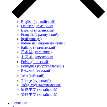
English (английский)
Deutsch (немецкий)
Español (испанский)
Français (французский)
हिन्दी (хинди)
Indonesia (индонезийский)
Italiano (итальянский)
日本語 (японский)
한국어 (корейский)
Polski (польский)
Português (португальский)
Русский (русский)
ไทย (тайский)
Türkçe (турецкий)
Tiếng Việt (вьетнамский)
简体中文 (китайский)
繁體中文 (китайский)
Обучение