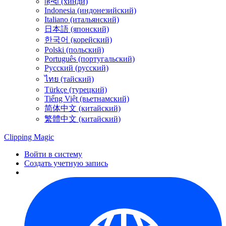
हिन्दी (хинди)
Indonesia (индонезийский)
Italiano (итальянский)
日本語 (японский)
한국어 (корейский)
Polski (польский)
Português (португальский)
Русский (русский)
ไทย (тайский)
Türkçe (турецкий)
Tiếng Việt (вьетнамский)
简体中文 (китайский)
繁體中文 (китайский)
Clipping
Magic
Войти в систему
Создать учетную запись