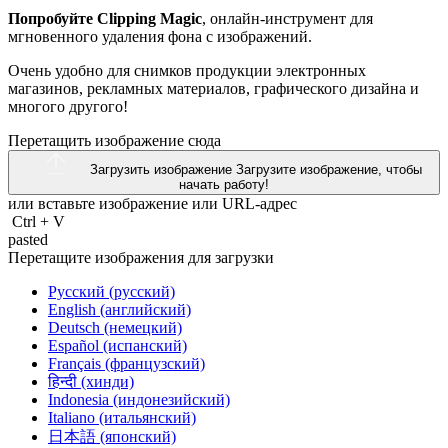
Попробуйте Clipping Magic
, онлайн-инструмент для
мгновенного удаления фона с изображений.
Очень удобно для снимков продукции электронных
магазинов, рекламных материалов, графического дизайна и
многого другого!
Перетащить изображение сюда
Загрузить изображение
Загрузите изображение, чтобы
начать работу!
или вставьте изображение или
URL-адрес
Ctrl
+
V
pasted
Перетащите изображения для загрузки
Русский (русский)
English (английский)
Deutsch (немецкий)
Español (испанский)
Français (французский)
हिन्दी (хинди)
Indonesia (индонезийский)
Italiano (итальянский)
日本語 (японский)