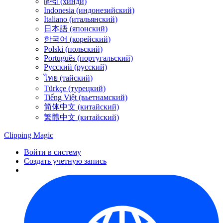
हिन्दी (хинди)
Indonesia (индонезийский)
Italiano (итальянский)
日本語 (японский)
한국어 (корейский)
Polski (польский)
Português (португальский)
Русский (русский)
ไทย (тайский)
Türkçe (турецкий)
Tiếng Việt (вьетнамский)
简体中文 (китайский)
繁體中文 (китайский)
Clipping
Magic
Войти в систему
Создать учетную запись