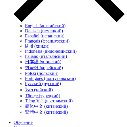
English (английский)
Deutsch (немецкий)
Español (испанский)
Français (французский)
हिन्दी (хинди)
Indonesia (индонезийский)
Italiano (итальянский)
日本語 (японский)
한국어 (корейский)
Polski (польский)
Português (португальский)
Русский (русский)
ไทย (тайский)
Türkçe (турецкий)
Tiếng Việt (вьетнамский)
简体中文 (китайский)
繁體中文 (китайский)
Обучение