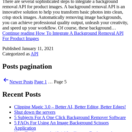
There are several sophisticated steps to integrate a background
removal API for product images. A background removal API is an
innovative solution to help you transform basic photos into clean,
crisp stock images. Automatically removing image backgrounds,
you can achieve professional quality output, unleash your creativity,
and speed up your workflow. Of course, these background…
Continue reading
How To Integrate A Background Removal API
For Product Images
Published
January 11, 2021
Categorized as
API
Posts pagination
Newer
Posts
Page 1
…
Page 5
Recent Posts
Clipping Magic 3.0 – Better AI, Better Editor, Better Edges!
Shut down the servers
5 Subjects For A One Click Background Remover Software
5 FAQs For Using An Image Background Scissors
Application