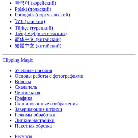
한국어 (корейский)
Polski (польский)
Português (португальский)
ไทย (тайский)
Türkçe (турецкий)
Tiếng Việt (вьетнамский)
简体中文 (китайский)
繁體中文 (китайский)
Clipping
Magic
Учебные пособия
Основы работы с фотографиями
Волосы
Скальпель
Четкие края
Графика
Сканированные изображения
Завершающие штрихи
Режимы обработки
Липкие настройки
Пакетная обрезка
Ресурсы