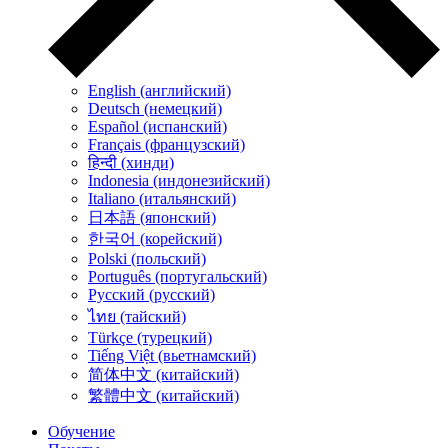
English (английский)
Deutsch (немецкий)
Español (испанский)
Français (французский)
हिन्दी (хинди)
Indonesia (индонезийский)
Italiano (итальянский)
日本語 (японский)
한국어 (корейский)
Polski (польский)
Português (португальский)
Русский (русский)
ไทย (тайский)
Türkçe (турецкий)
Tiếng Việt (вьетнамский)
简体中文 (китайский)
繁體中文 (китайский)
Обучение