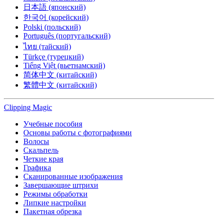
日本語 (японский)
한국어 (корейский)
Polski (польский)
Português (португальский)
ไทย (тайский)
Türkçe (турецкий)
Tiếng Việt (вьетнамский)
简体中文 (китайский)
繁體中文 (китайский)
Clipping
Magic
Учебные пособия
Основы работы с фотографиями
Волосы
Скальпель
Четкие края
Графика
Сканированные изображения
Завершающие штрихи
Режимы обработки
Липкие настройки
Пакетная обрезка