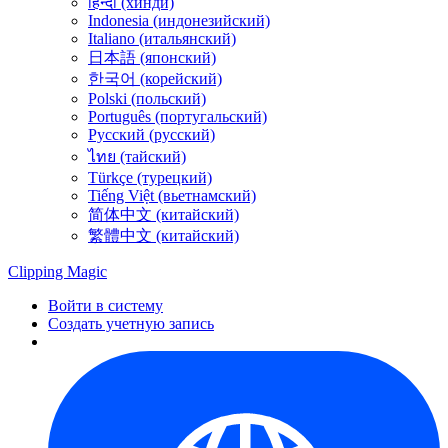
हिन्दी (хинди)
Indonesia (индонезийский)
Italiano (итальянский)
日本語 (японский)
한국어 (корейский)
Polski (польский)
Português (португальский)
Русский (русский)
ไทย (тайский)
Türkçe (турецкий)
Tiếng Việt (вьетнамский)
简体中文 (китайский)
繁體中文 (китайский)
Clipping
Magic
Войти в систему
Создать учетную запись